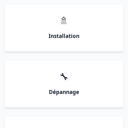
🚿
Installation
🔧
Dépannage