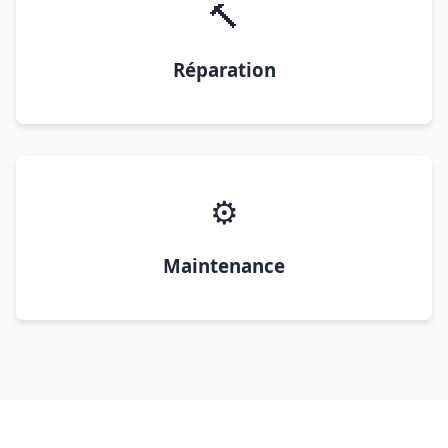
🔨
Réparation
⚙️
Maintenance