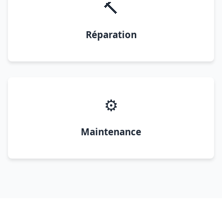
🔨
Réparation
⚙️
Maintenance