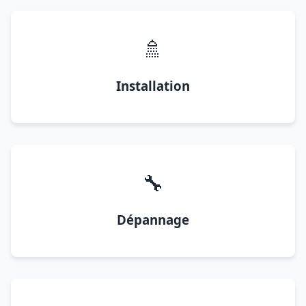
🚿
Installation
🔧
Dépannage