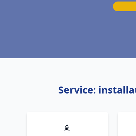
Service: install
🚿