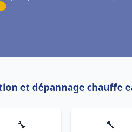
ation et dépannage chauffe 
🔧
🔨