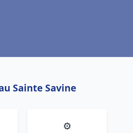
eau Sainte Savine
⚙️