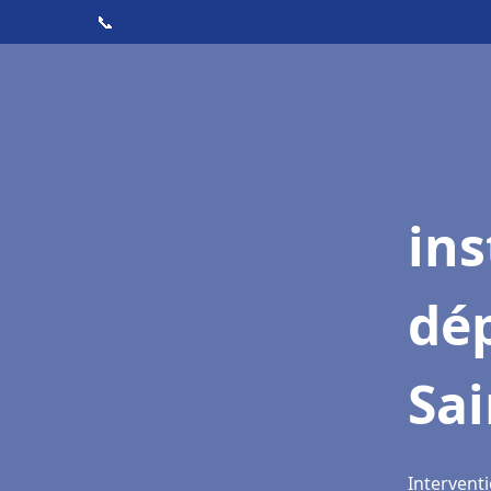
📞
ins
dé
Sai
Interventi