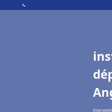
📞
ins
dé
An
Interventi