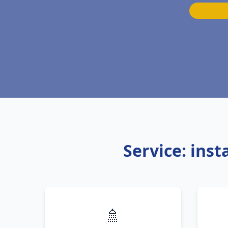
Service: ins
🚿