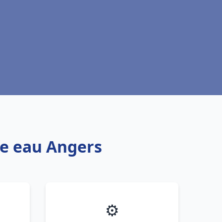
fe eau Angers
⚙️