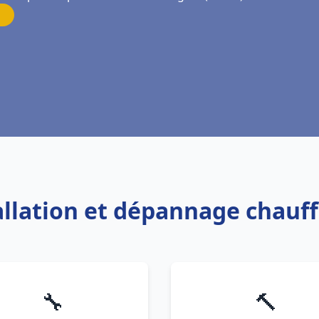
tallation et dépannage chauf
🔧
🔨