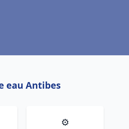
fe eau Antibes
⚙️