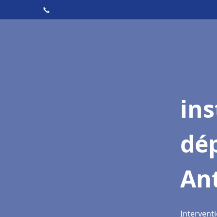
📞
ins
dé
An
Interventi