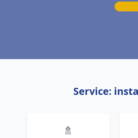
Service: inst
🚿