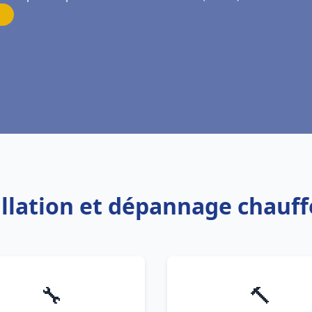
allation et dépannage chauf
🔧
🔨