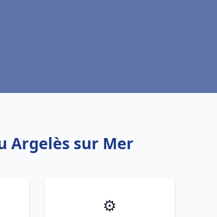
au Argelès sur Mer
⚙️