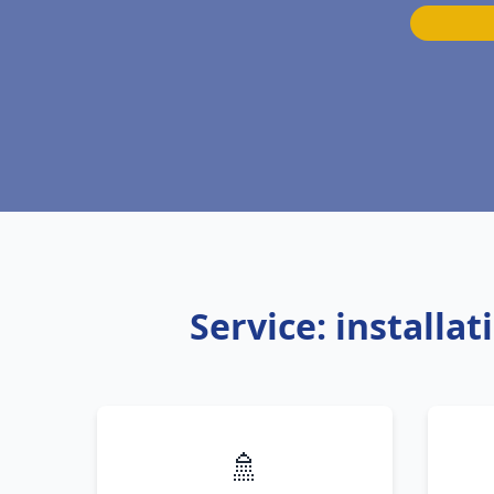
Service: installa
🚿