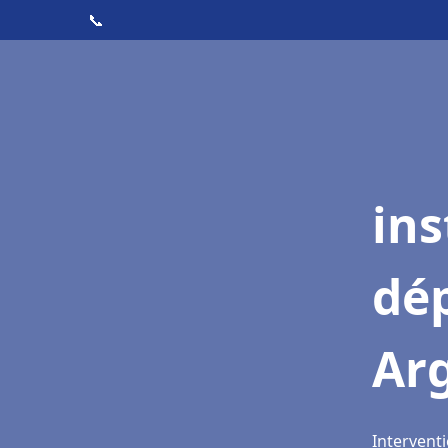
📞
ins
dé
Arg
Interventi