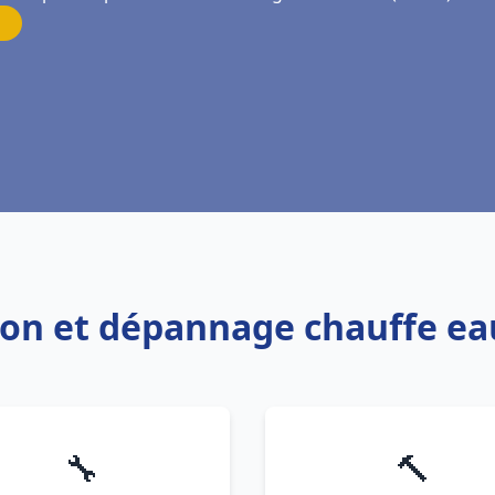
tion et dépannage chauffe e
🔧
🔨