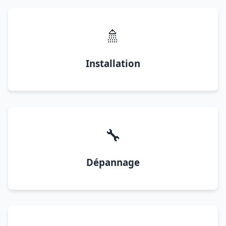
🚿
Installation
🔧
Dépannage