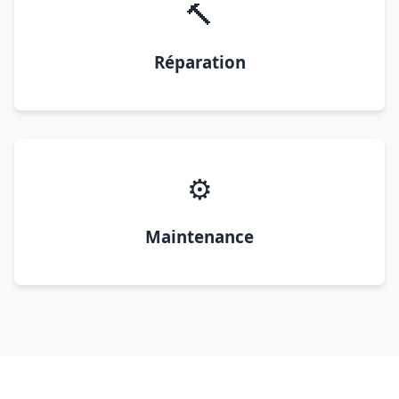
🔨
Réparation
⚙️
Maintenance