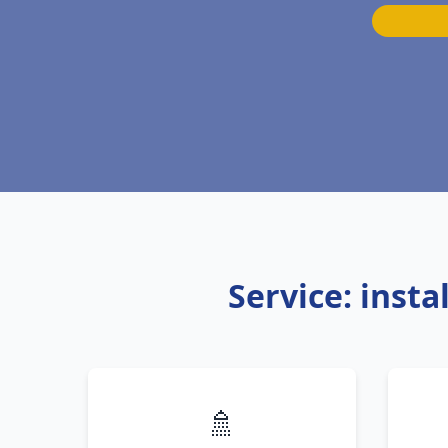
Service: inst
🚿