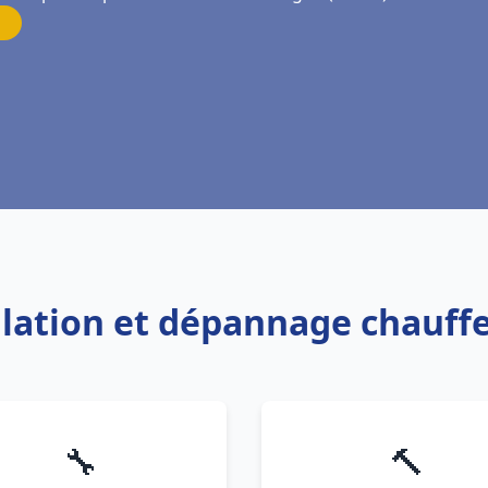
allation et dépannage chauf
🔧
🔨