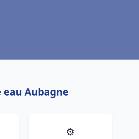
fe eau Aubagne
⚙️