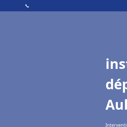
📞
ins
dé
Au
Intervent