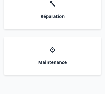
🔨
Réparation
⚙️
Maintenance