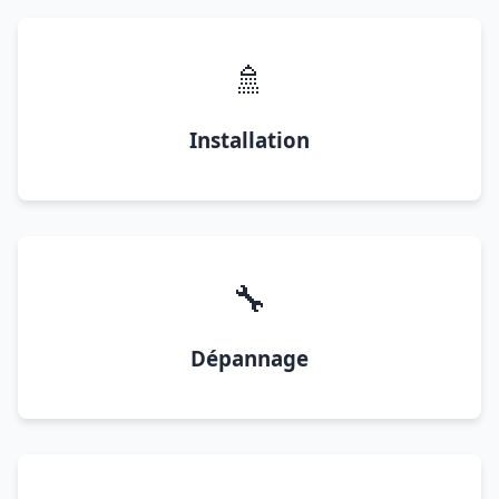
🚿
Installation
🔧
Dépannage