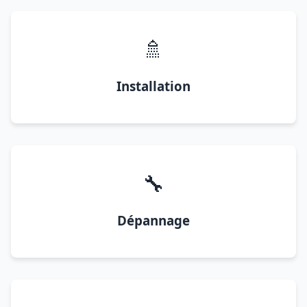
🚿
Installation
🔧
Dépannage