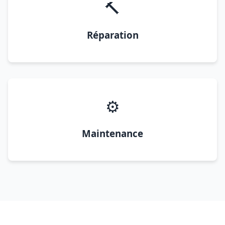
🔨
Réparation
⚙️
Maintenance