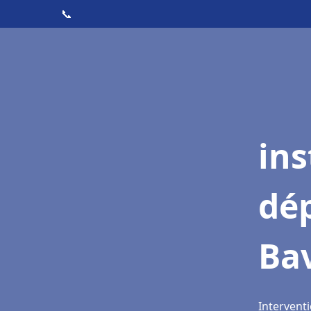
📞
ins
dé
Bav
Interventi