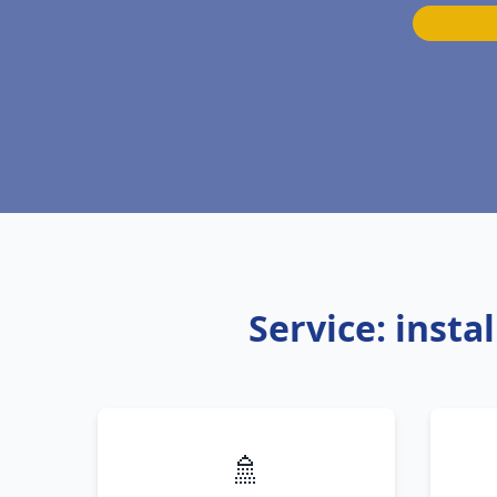
Service: insta
🚿