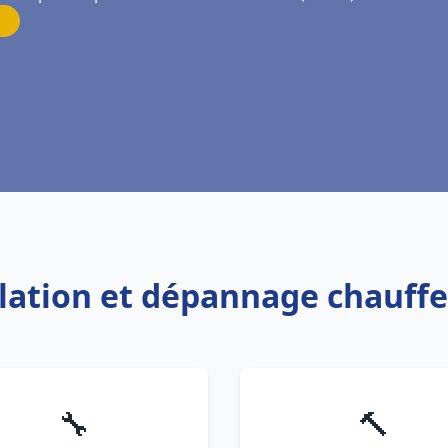
llation et dépannage chauffe
🔧
🔨