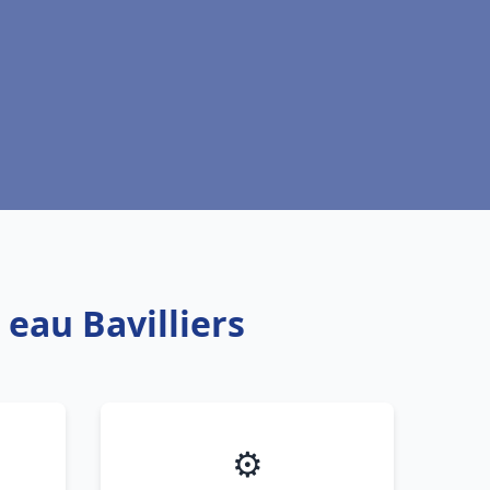
 eau Bavilliers
⚙️