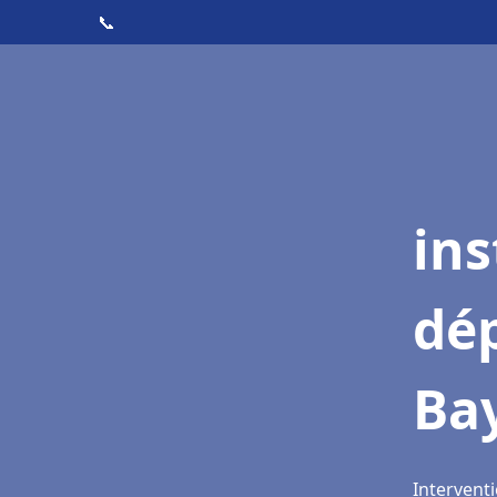
📞
ins
dé
Ba
Interventi