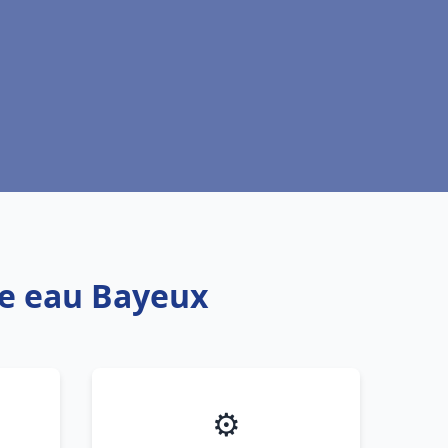
fe eau Bayeux
⚙️