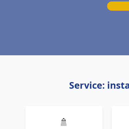
Service: ins
🚿