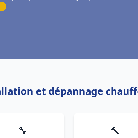
tallation et dépannage chauf
🔧
🔨