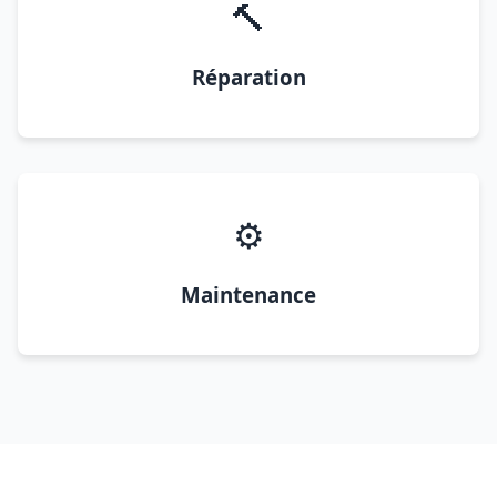
🔨
Réparation
⚙️
Maintenance