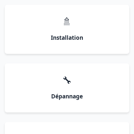
🚿
Installation
🔧
Dépannage