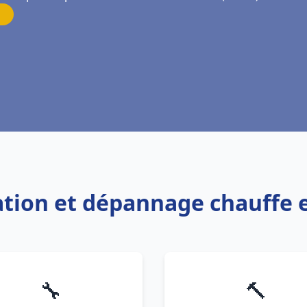
lation et dépannage chauffe
🔧
🔨