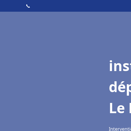
📞
ins
dé
Le
Interventi