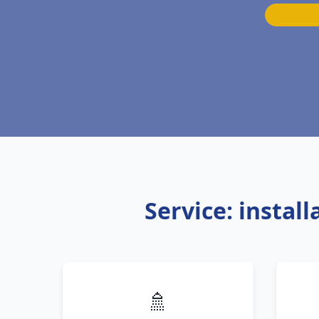
Service: instal
🚿