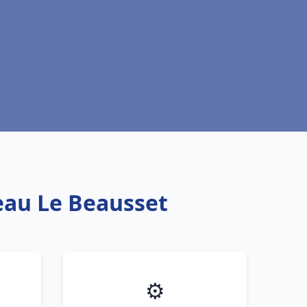
 eau Le Beausset
⚙️