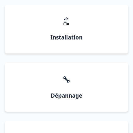
🚿
Installation
🔧
Dépannage