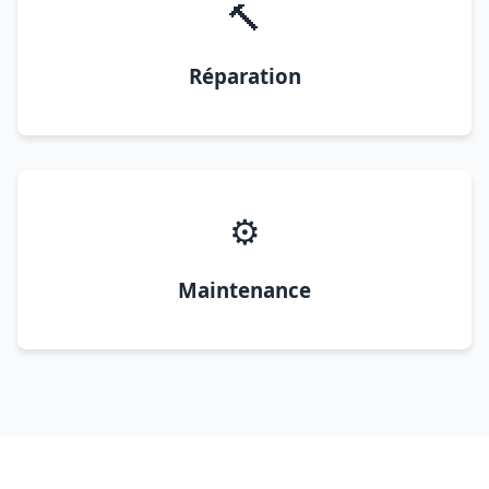
🔨
Réparation
⚙️
Maintenance