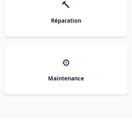
🔨
Réparation
⚙️
Maintenance