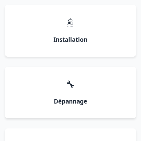
🚿
Installation
🔧
Dépannage