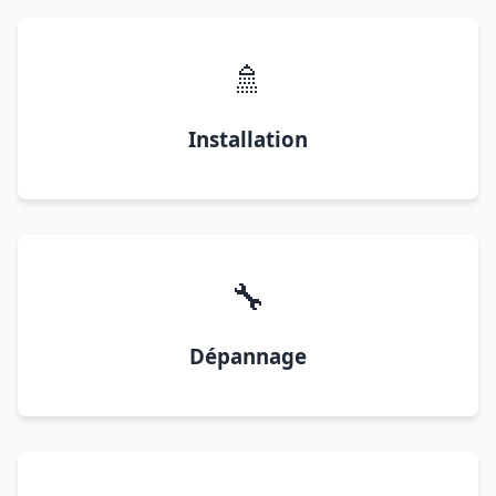
🚿
Installation
🔧
Dépannage