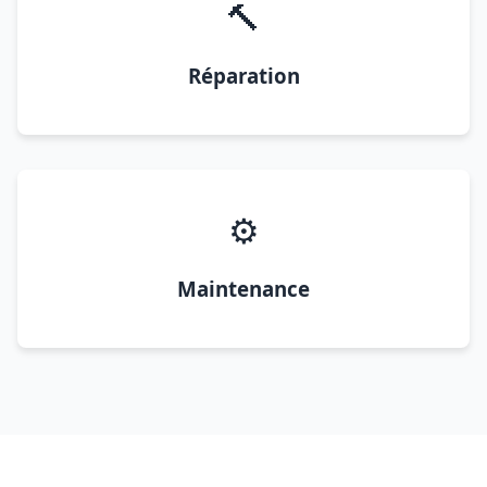
🔨
Réparation
⚙️
Maintenance