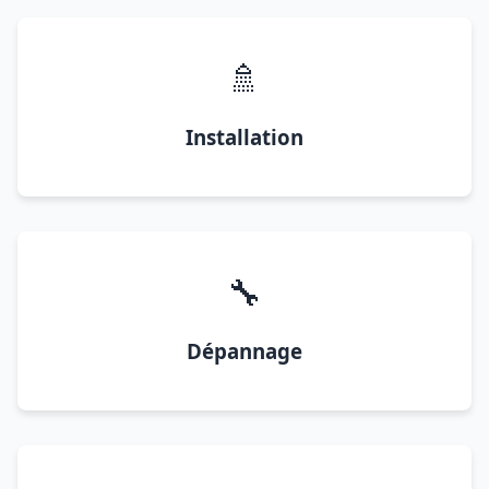
🚿
Installation
🔧
Dépannage