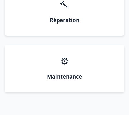
🔨
Réparation
⚙️
Maintenance