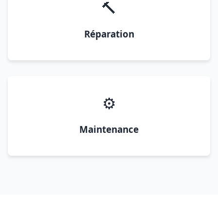
🔨
Réparation
⚙️
Maintenance