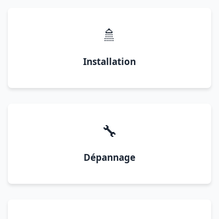
🚿
Installation
🔧
Dépannage