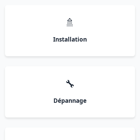
🚿
Installation
🔧
Dépannage