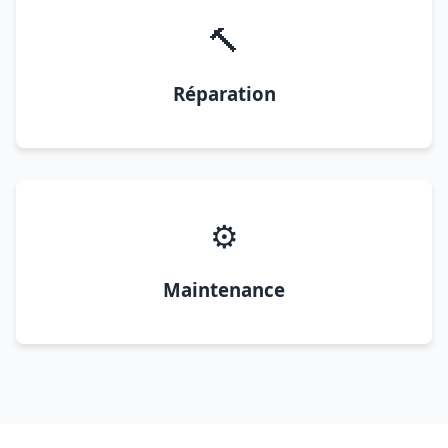
🔨
Réparation
⚙️
Maintenance