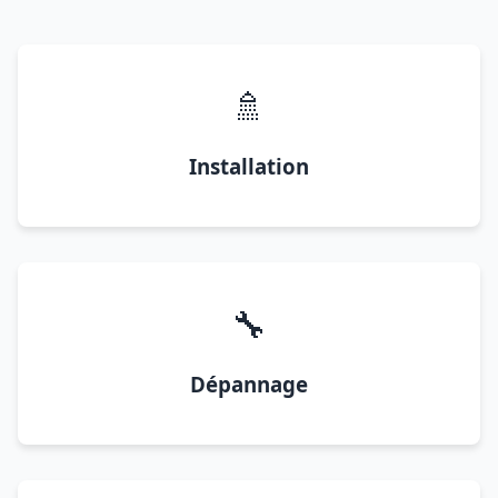
🚿
Installation
🔧
Dépannage