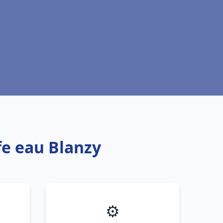
fe eau Blanzy
⚙️