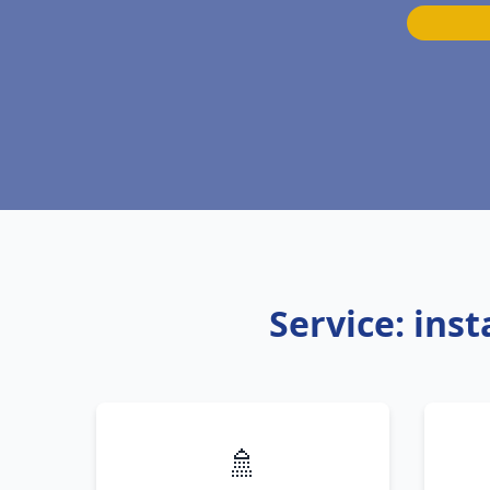
Service: ins
🚿