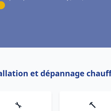
tallation et dépannage chauf
🔧
🔨