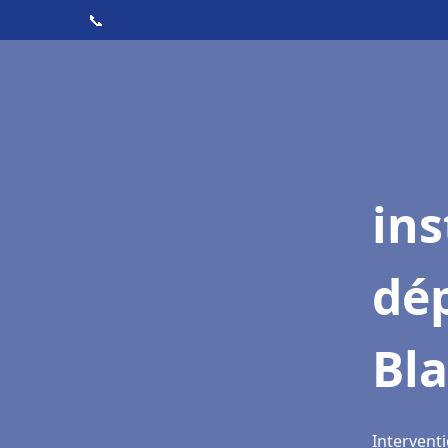
📞
ins
dé
Bl
Interventi