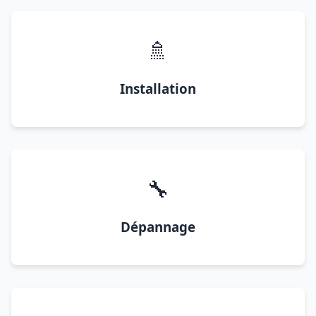
🚿
Installation
🔧
Dépannage