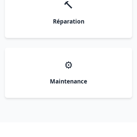
🔨
Réparation
⚙️
Maintenance