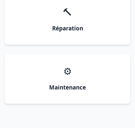
🔨
Réparation
⚙️
Maintenance