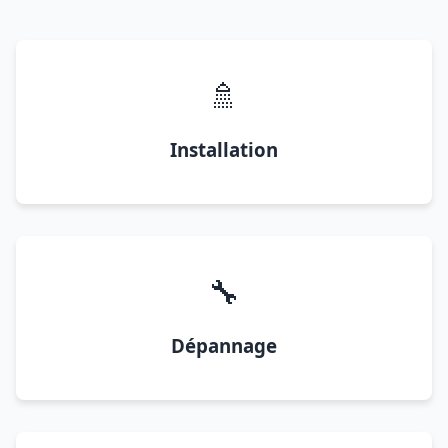
🚿
Installation
🔧
Dépannage