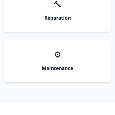
🔨
Réparation
⚙️
Maintenance