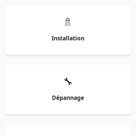
🚿
Installation
🔧
Dépannage