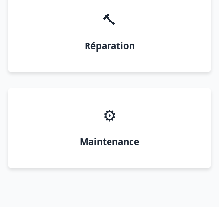
🔨
Réparation
⚙️
Maintenance