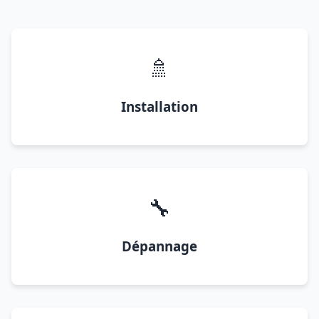
🚿
Installation
🔧
Dépannage