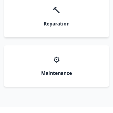
🔨
Réparation
⚙️
Maintenance