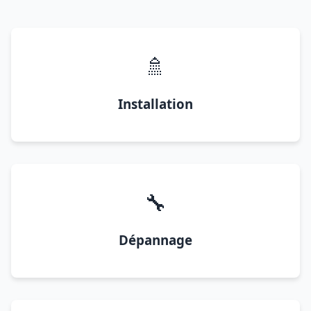
🚿
Installation
🔧
Dépannage