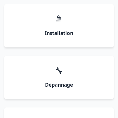
🚿
Installation
🔧
Dépannage