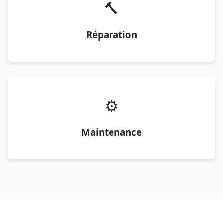
🔨
Réparation
⚙️
Maintenance