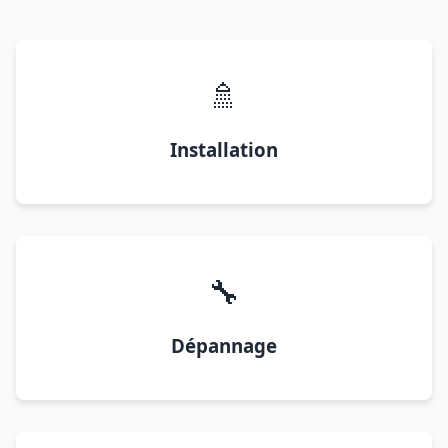
🚿
Installation
🔧
Dépannage