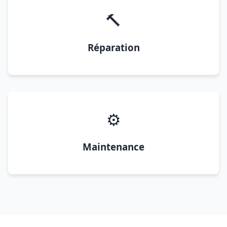
🔨
Réparation
⚙️
Maintenance