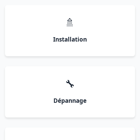
🚿
Installation
🔧
Dépannage