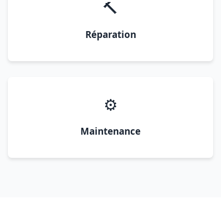
🔨
Réparation
⚙️
Maintenance