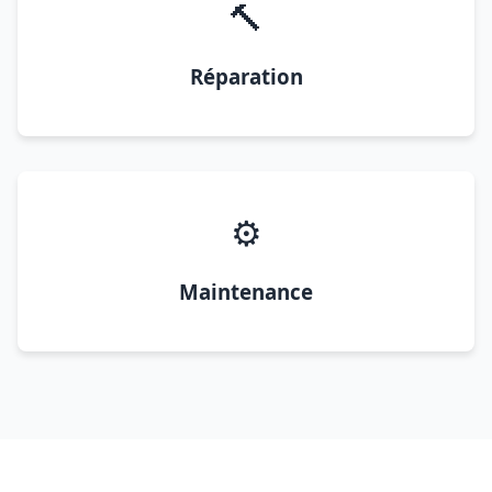
🔨
Réparation
⚙️
Maintenance