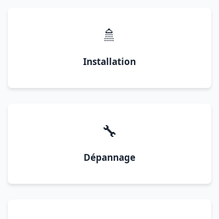
🚿
Installation
🔧
Dépannage