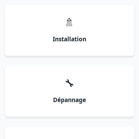
🚿
Installation
🔧
Dépannage