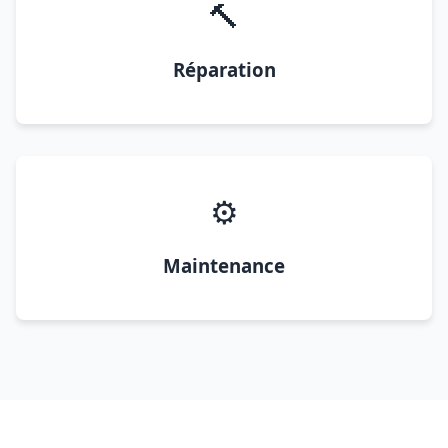
🔨
Réparation
⚙️
Maintenance