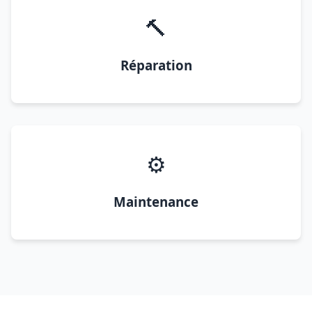
🔨
Réparation
⚙️
Maintenance