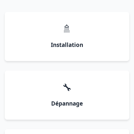
🚿
Installation
🔧
Dépannage