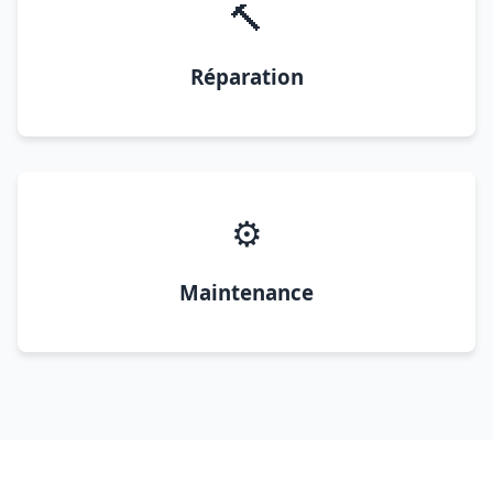
🔨
Réparation
⚙️
Maintenance