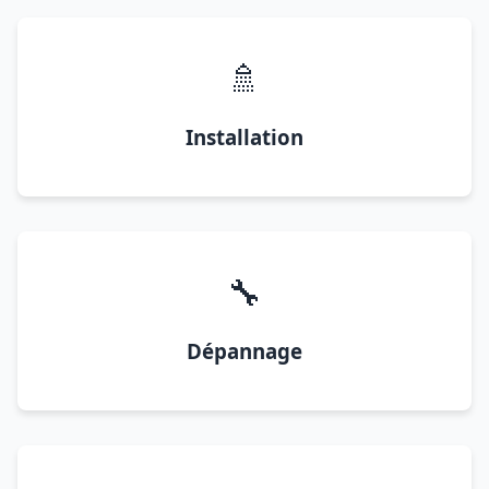
🚿
Installation
🔧
Dépannage