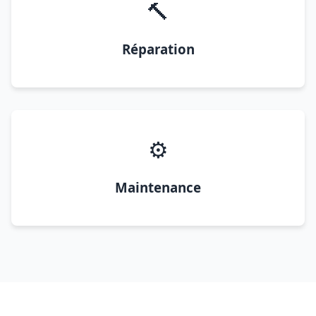
🔨
Réparation
⚙️
Maintenance