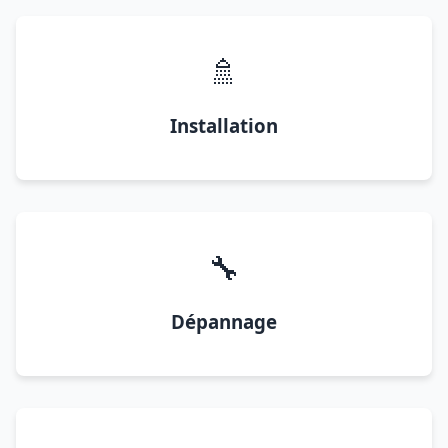
🚿
Installation
🔧
Dépannage