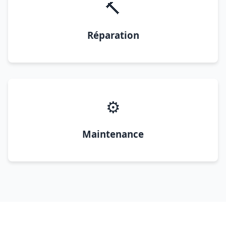
🔨
Réparation
⚙️
Maintenance