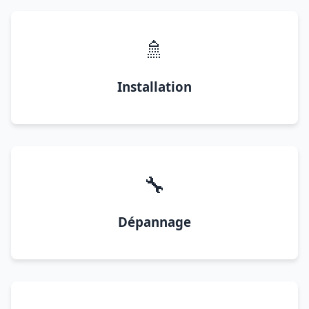
🚿
Installation
🔧
Dépannage