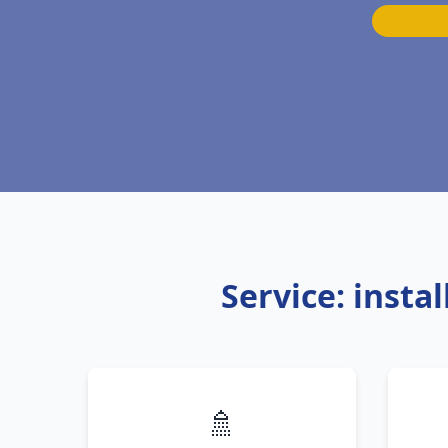
Service: inst
🚿