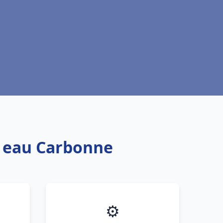
e eau Carbonne
⚙️