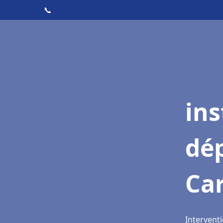
📞
ins
dé
Ca
Intervent