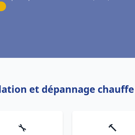
allation et dépannage chauff
🔧
🔨