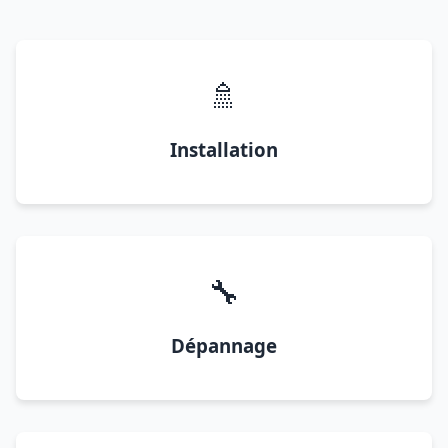
🚿
Installation
🔧
Dépannage