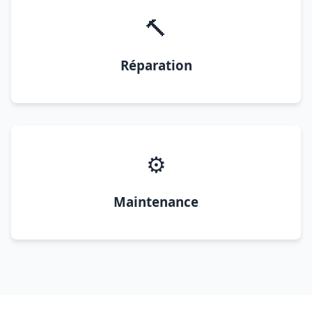
🔨
Réparation
⚙️
Maintenance