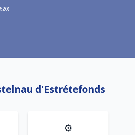
1620)
stelnau d'Estrétefonds
⚙️