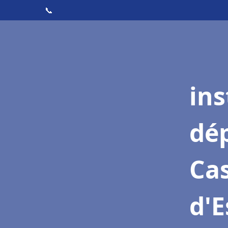
📞
ins
dé
Ca
d'E