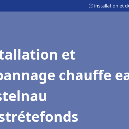
🕒 installation et
tallation et
pannage chauffe e
stelnau
strétefonds