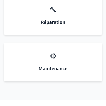
🔨
Réparation
⚙️
Maintenance