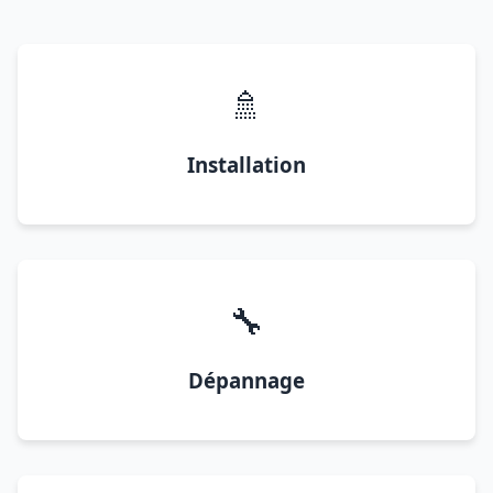
🚿
Installation
🔧
Dépannage