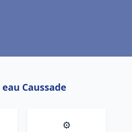
e eau Caussade
⚙️