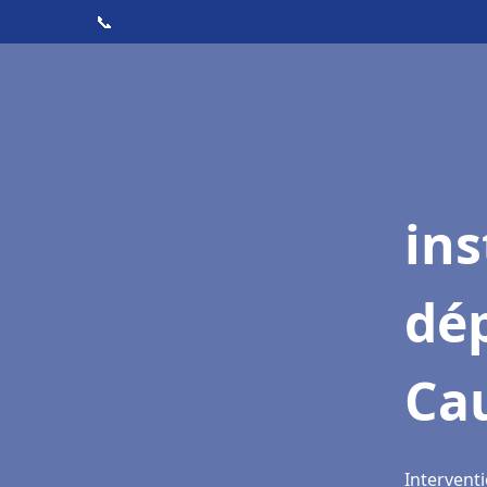
📞
ins
dé
Ca
Intervent