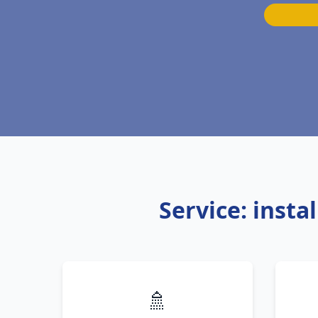
Service: inst
🚿