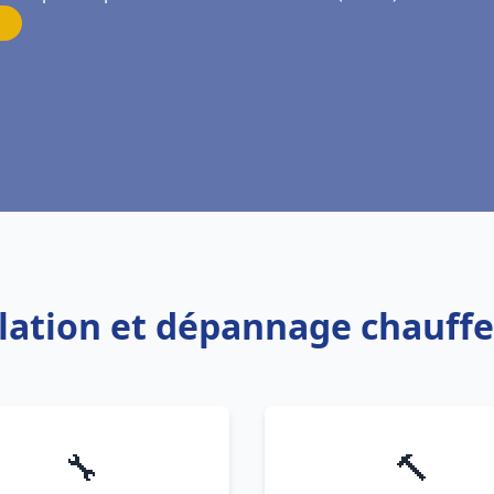
allation et dépannage chauff
🔧
🔨