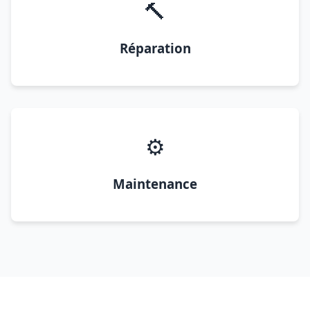
🔨
Réparation
⚙️
Maintenance