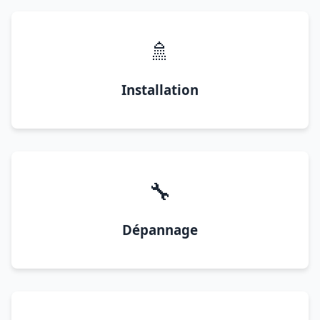
🚿
Installation
🔧
Dépannage