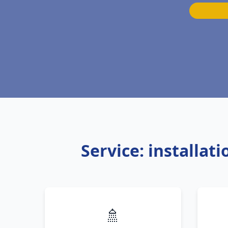
Service: installat
🚿