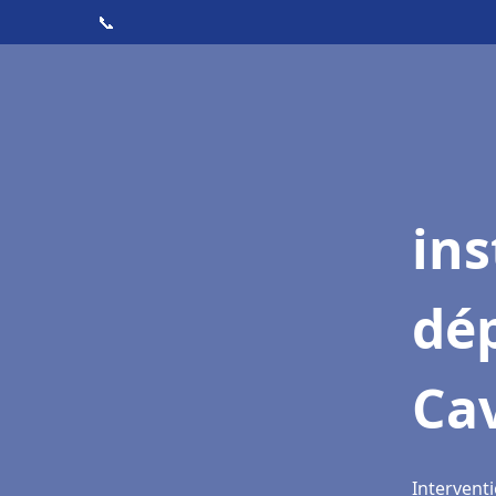
📞
ins
dé
Cav
Interventi