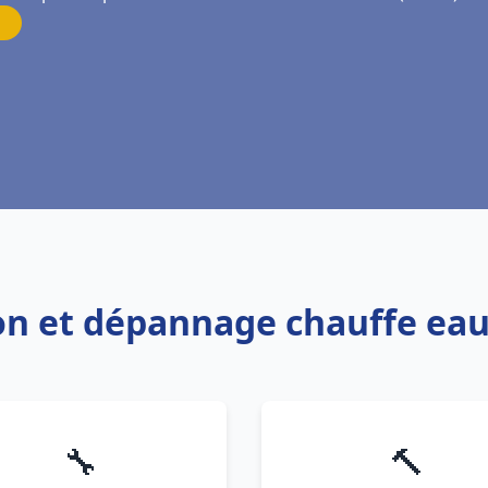
ion et dépannage chauffe ea
🔧
🔨