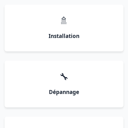
🚿
Installation
🔧
Dépannage