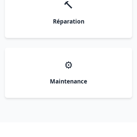
🔨
Réparation
⚙️
Maintenance