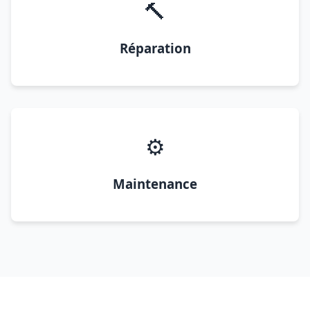
🔨
Réparation
⚙️
Maintenance