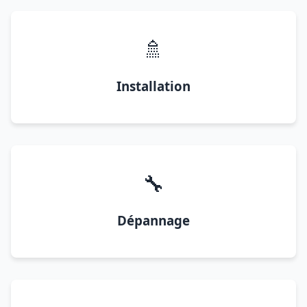
🚿
Installation
🔧
Dépannage