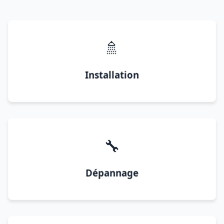
🚿
Installation
🔧
Dépannage