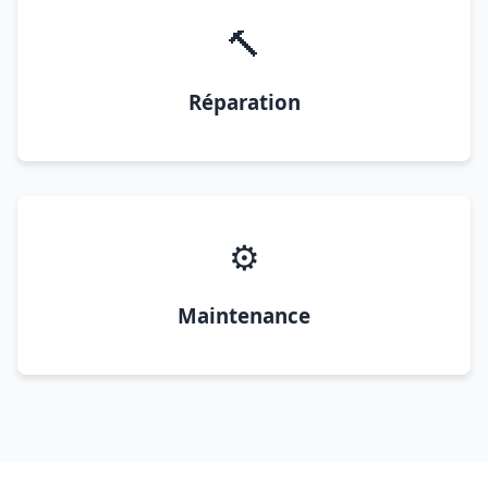
🔨
Réparation
⚙️
Maintenance