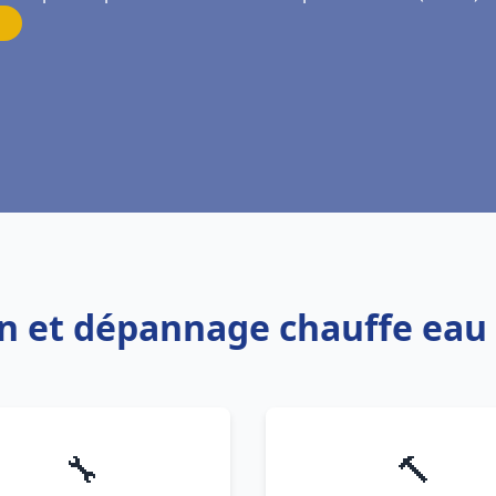
ion et dépannage chauffe e
🔧
🔨