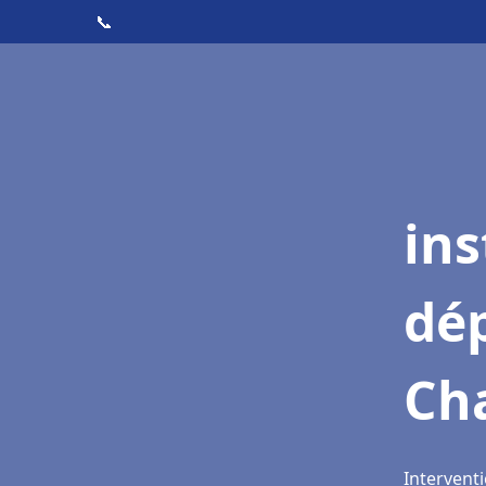
📞
ins
dé
Ch
Intervent