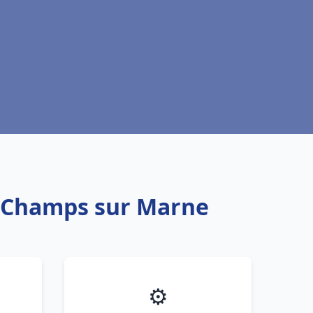
au Champs sur Marne
⚙️