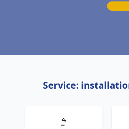
Service: installat
🚿