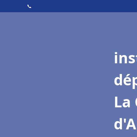
📞
ins
dé
La 
d'