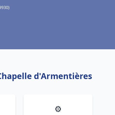
9930)
 Chapelle d'Armentières
⚙️