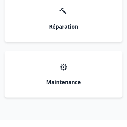
🔨
Réparation
⚙️
Maintenance