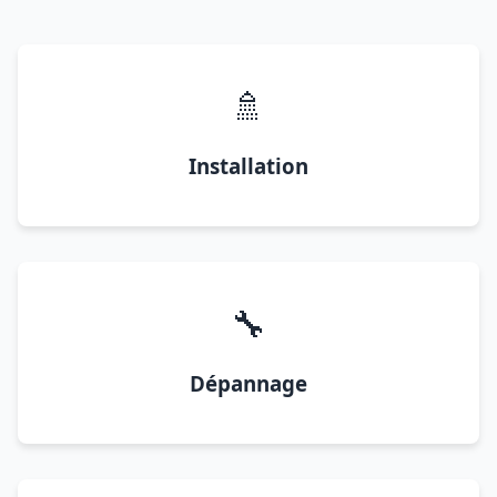
🚿
Installation
🔧
Dépannage