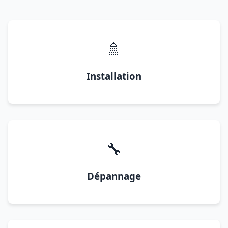
🚿
Installation
🔧
Dépannage