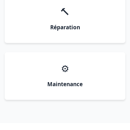
🔨
Réparation
⚙️
Maintenance